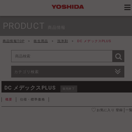
PRODUCT
商品情報
商品情報TOP
>
衛生用品
>
洗浄剤
>
DC メデックスPLUS
カテゴリ検索
DC メデックスPLUS
販売終了
概要
仕様・標準価格
お気に入り 登録
一