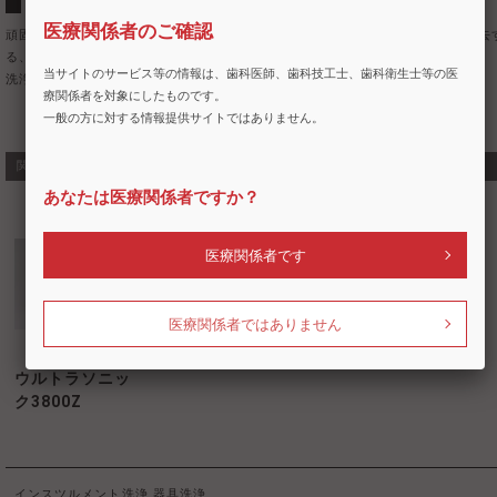
洗浄剤
医療関係者のご確認
頑固な汚れやオイルの付着などを特殊な浸透性・分散性・剥離性によって除去
る、超音波洗浄器用の洗浄剤です。
当サイトのサービス等の情報は、歯科医師、歯科技工士、歯科衛生士等の医
洗浄後の水洗いも容易です。
療関係者を対象にしたものです。
一般の方に対する情報提供サイトではありません。
関連商品・類似商品
あなたは医療関係者ですか？
医療関係者です
医療関係者ではありません
ウルトラソニッ
ク3800Z
インスツルメント洗浄
器具洗浄