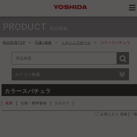
PRODUCT
商品情報
商品情報TOP
>
印象/補綴
>
ミキシングボール
>
カラースパチュラ
カテゴリ検索
カラースパチュラ
概要
仕様・標準価格
カタログ
お気に入り 登録
一