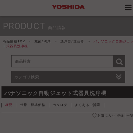
PRODUCT
商品情報
商品情報TOP
>
滅菌/洗浄
>
洗浄器/注油器
>
パナソニック自動ジェ
ト式器具洗浄機
カテゴリ検索
パナソニック自動ジェット式器具洗浄機
概要
仕様・標準価格
カタログ
よくあるご質問
お気に入り 登録
一