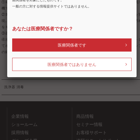
療関係者を対象にしたものです。
①卓上コンパクトサイズ（Ｗ550×Ｄ344×Ｈ592mm）の自動ジェット式器具洗
一般の方に対する情報提供サイトではありません。
機です。基本セットは最大10セットの洗浄が可能です。
②3箇所のブーメランノズルと背面ノズルの計4箇所のノズルによる強力水流を
現。80℃の熱水、強力水流と専用洗剤（酵素洗剤）で血液や体液中のたんぱく汚
をキレイに除去できます。
あなたは医療関係者ですか？
③器具の汚れや目的に応じて、3コース＋乾燥のみのコースが選択可能です。
④水道光熱費節約、作業負担を軽減し、手洗いより経済的です。洗浄物をセット
医療関係者です
てボタンを押せば、洗浄から消毒・乾燥まで自動でおこないます。また、スタッ
の針刺し事故等のリスクを軽減します。
医療関係者ではありません
洗浄器
消毒
企業情報
商品情報
ショールーム
セミナー情報
採用情報
お客様サポート