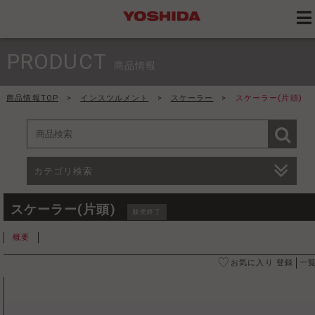
PRODUCT
商品情報
商品情報TOP
>
インスツルメント
>
スケーラー
>
スケーラー(片頭)
カテゴリ検索
スケーラー(片頭)
販売終了
概要
お気に入り 登録
一