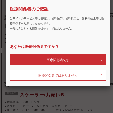
医療関係者のご確認
5801
75776
当サイトのサービス等の情報は、歯科医師、歯科技工士、歯科衛生士等の医
療関係者を対象にしたものです。
販売終了
スケーラー(片頭)#128
一般の方に対する情報提供サイトではありません。
●標準価格 4,200 円(税別)
●販売名 スケ-ラ- ●一般的名称 歯科用スケーラ
●届出番号 13B1X00005000088
(
一般
)
●製造販売元:㈱ヨシダ
あなたは医療関係者ですか？
医療関係者です
医療関係者ではありません
5801
75778
販売終了
スケーラー(片頭)#B
●標準価格 4,200 円(税別)
●販売名 スケ-ラ- ●一般的名称 歯科用スケーラ
●届出番号 13B1X00005000088
(
一般
)
●製造販売元:㈱ヨシダ