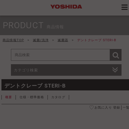
PRODUCT
商品情報
商品情報TOP
>
滅菌/洗浄
>
滅菌器
>
デントクレーブ STERI-B
カテゴリ検索
デントクレーブ STERI-B
概要
仕様・標準価格
カタログ
お気に入り 登録
一