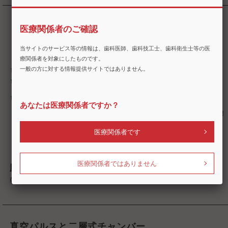
医療関係者のご確認
当サイトのサービス等の情報は、歯科医師、歯科技工士、歯科衛生士等の医
療関係者を対象にしたものです。
一般の方に対する情報提供サイトではありません。
あなたは医療関係者ですか？
医療関係者です
医療関係者ではありません
圧力温度グラフ（標準コース134℃）
乾燥工程でも120℃を超えません。
真空パルスと二層式チャンバー