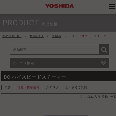
PRODUCT
商品情報
商品情報TOP
>
滅菌/洗浄
>
滅菌器
>
DC ハイスピードスチーマー
カテゴリ検索
DC ハイスピードスチーマー
概要
仕様・標準価格
カタログ
よくあるご質問
お気に入り 登録
一