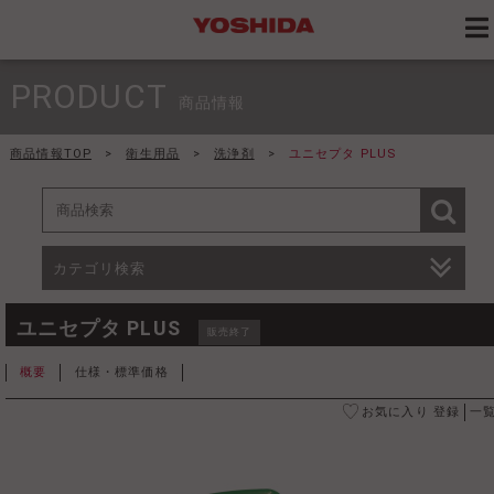
PRODUCT
商品情報
商品情報TOP
>
衛生用品
>
洗浄剤
>
ユニセプタ PLUS
カテゴリ検索
ユニセプタ PLUS
販売終了
概要
仕様・標準価格
お気に入り 登録
一