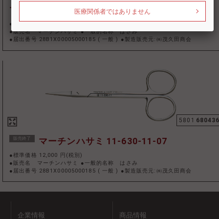
マーチンハサミ 11-567-13-07
医療関係者ではありません
●標準価格 21,000 円(税別)
●販売名 マーチンハサミ ●一般的名称 はさみ
●届出番号 28B1X00005000185
(
一般
)
●製造販売元:㈱茂久田商会
5801
68043
販売終了
マーチンハサミ 11-630-11-07
●標準価格 12,000 円(税別)
●販売名 マーチンハサミ ●一般的名称 はさみ
●届出番号 28B1X00005000185
(
一般
)
●製造販売元:㈱茂久田商会
企業情報
商品情報