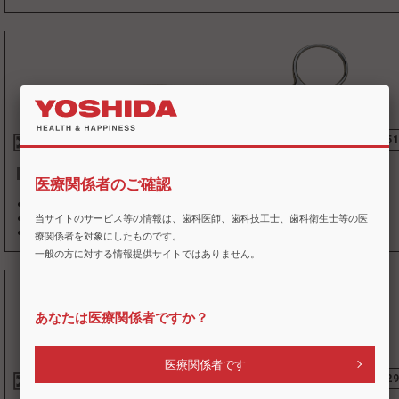
5801
68045
販売終了
マーチンハサミ 11-299-14-07
医療関係者のご確認
●標準価格 16,000 円(税別)
●販売名 マーチンハサミ ●一般的名称 はさみ
当サイトのサービス等の情報は、歯科医師、歯科技工士、歯科衛生士等の医
●届出番号 28B1X00005000185
(
一般
)
●製造販売元:㈱茂久田商会
療関係者を対象にしたものです。
一般の方に対する情報提供サイトではありません。
あなたは医療関係者ですか？
医療関係者です
5801
68042