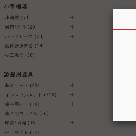
小型機器
小器械 (50)
滅菌/洗浄 (20)
ハンドピース (24)
訪問診療関連 (14)
技工機器 (30)
診療用器具
基本セット (49)
インスツルメント (718)
歯科用バー (16)
歯科用ファイル (26)
印象/補綴 (36)
技工用器具 (14)