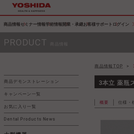
商品情報
セミナー情報
学術情報
開業・承継
お客様サポート
ログイン
PRODUCT
商品情報
商品情報TOP
>
商品デモンストレーション
3本立 薬
キャンペーン一覧
概要
仕様・
お気に入り一覧
Dental Products News