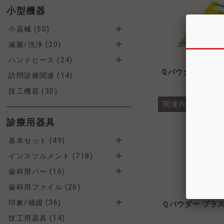
小型機器
小器械 (50)
滅菌/洗浄 (20)
ハンドピース (24)
Qパウダー レモン
訪問診療関連 (14)
技工機器 (30)
関連商品・類似
診療用器具
基本セット (49)
インスツルメント (718)
歯科用バー (16)
歯科用ファイル (26)
印象/補綴 (36)
Ｑパウダー プラ
技工用器具 (14)