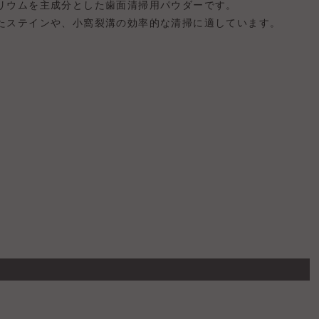
リウムを主成分とした歯面清掃用パウダーです。
たステインや、小窩裂溝の効率的な清掃に適しています。