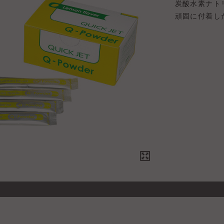
炭酸水素ナト
頑固に付着し