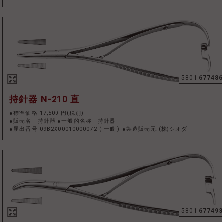
5801
67748
持針器 N-210 直
●標準価格 17,500 円(税別)
●販売名 持針器 ●一般的名称 持針器
●届出番号 09B2X00010000072
(
一般
)
●製造販売元:(株)シオダ
5801
67749