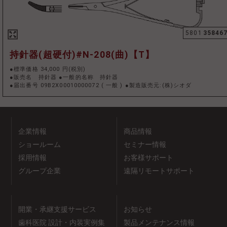
5801
35846
持針器(超硬付)#N-208(曲)【T】
●標準価格 34,000 円(税別)
●販売名 持針器 ●一般的名称 持針器
●届出番号 09B2X00010000072
(
一般
)
●製造販売元:(株)シオダ
企業情報
商品情報
ショールーム
セミナー情報
採用情報
お客様サポート
グループ企業
遠隔リモートサポート
開業・承継支援サービス
お知らせ
歯科医院 設計・内装実例集
製品メンテナンス情報