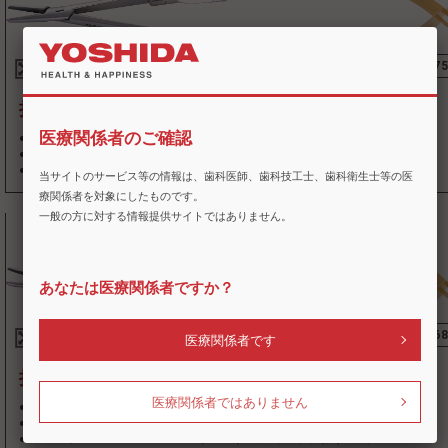
5801
68277
持針器 カストロビージョ 直
医療関係者のご確認
●標準価格 78,000 円(税別)
●販売名 持針器 カストロビージョ 直 ●一般的名称 持針器
●届出番号 09B2X00010000268
(
一般
)
●製造販売元:(株)シオダ
当サイトのサービス等の情報は、歯科医師、歯科技工士、歯科衛生士等の医
療関係者を対象にしたものです。
一般の方に対する情報提供サイトではありません。
あなたは医療関係者ですか？
5801
68276
医療関係者です
持針器 カストロビージョ 曲
医療関係者ではありません
●標準価格 82,000 円(税別)
●販売名 持針器 カストロビージョ 曲 ●一般的名称 持針器
●届出番号 09B2X00010000268
(
一般
)
●製造販売元:(株)シオダ