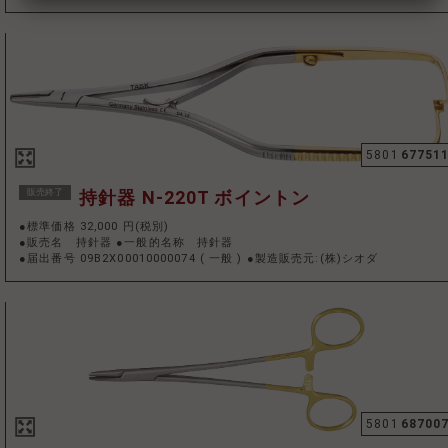
5801
67751
販売終了
持針器 N-220T ボイントン
●標準価格 32,000 円(税別)
●販売名 持針器 ●一般的名称 持針器
●届出番号 09B2X00010000074
(
一般
)
●製造販売元:(株)シオダ
5801
68700