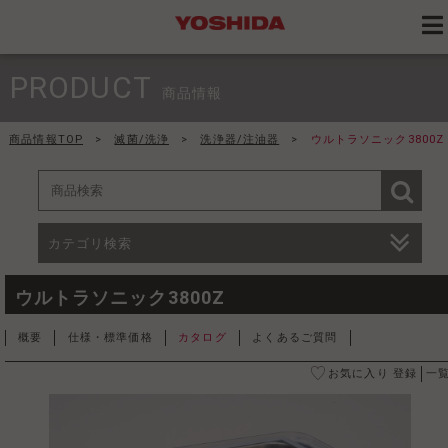
PRODUCT
商品情報
商品情報TOP
>
滅菌/洗浄
>
洗浄器/注油器
>
ウルトラソニック3800Z
カテゴリ検索
ウルトラソニック3800Z
概要
仕様・標準価格
カタログ
よくあるご質問
お気に入り 登録
一