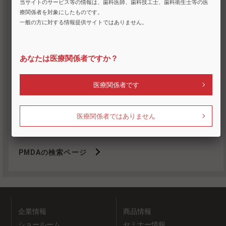
添付文書検索
当サイトのサービス等の情報は、歯科医師、歯科技工士、歯科衛生士等の医
療関係者を対象にしたものです。
一般の方に対する情報提供サイトではありません。
PMDAと記載されているものは独立行政法人医薬品医療機器
総合機構のウェブサイトのコンテンツになります
あなたは医療関係者ですか？
添付文書検索
医療関係者です
検索
医療関係者ではありません
ヨシダグループの製造販売品の更新情報
PMDAの検索ページ
企業情報
商品情報
ショールーム
セミナー情報