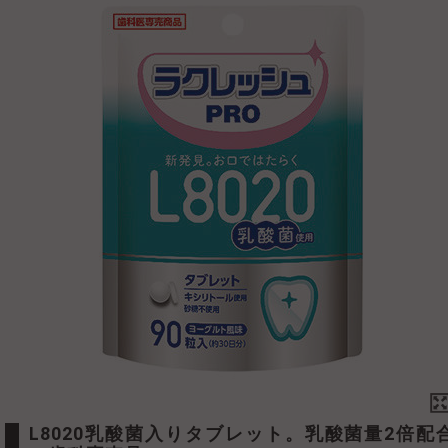
L8020乳酸菌入りタブレット。乳酸菌量2倍配合