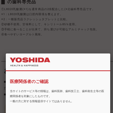
の歯科専売品
①L8020乳酸菌(※1)を通常商品の2倍配合した(※2)歯科専売品です。
※1：L8020乳酸菌は口腔内環境を整えます。
※2：一般販売品ラクレッシュタブレットと比較。
②砂糖不使用。甘味料として、キシリトール85％使用。
③手軽に食べることが出来て、持ち運びが可能なアルミチャック包装。
④食べやすいヨーグルト風味。
お召し上がり方
医療関係者のご確認
■1日3粒を目安に、口の中でゆっくり溶かしてお召し上がりく
ださい。（飲み込んだり噛んだりしないでください）
当サイトのサービス等の情報は、歯科医師、歯科技工士、歯科衛生士等の医
■就寝30分前までに終わるようにしてください。
療関係者を対象にしたものです。
一般の方に対する情報提供サイトではありません。