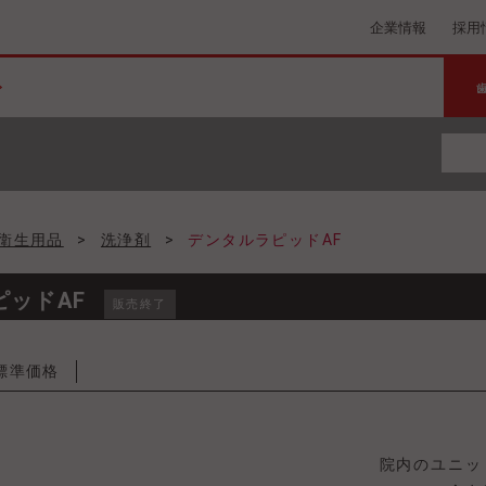
企業情報
採用
衛生用品
>
洗浄剤
>
デンタルラピッドAF
ピッドAF
販売終了
標準価格
院内のユニッ