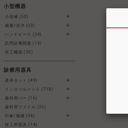
小型機器
小器械 (50)
滅菌/洗浄 (20)
ハンドピース (24)
訪問診療関連 (14)
技工機器 (30)
診療用器具
基本セット (49)
インスツルメント (718)
歯科用バー (16)
歯科用ファイル (26)
印象/補綴 (36)
技工用器具 (14)