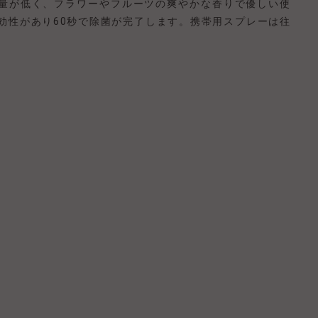
量が低く、フラワーやフルーツの爽やかな香りで優しい使
効性があり60秒で除菌が完了します。携帯用スプレーは往
。