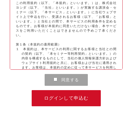
この利用規約（以下、「本規約」といいます。）は、株式会社
ヨシダ（以下、「当社」といいます。）が実施する講演会・セ
ミナー（以下、「本サービス」といいます。）に当社ウェブサ
イト上で申込を行い、受講されるお客様（以下、「お客様」と
いいます。）と当社との間で、本サービスの利用条件を定める
ものです。お客様が本規約に同意いただけない場合、本サービ
スをご利用いただくことはできませんので予めご了承くださ
い。
第１条（本規約の適用範囲）
１ 本規約は、本サービスの利用に関するお客様と当社との間
の契約（以下、「本セミナー等利用契約」といいます。）の
内容を構成するものとして、当社の個人情報保護方針および
ウェブサイト利用規約と共に、お客様および当社に適用され
ます。お客様は、本規約の定めに従って本サービスを利用し
なければなりません。当社は、本規約の定めに従って本サー
ビスを提供します。
同意する
２ 本規約の対象となる本サービスには、当社が別途提供する
G-PLUS会員サービスの会員であることを申込みの条件とす
る講演会・セミナー、また、有料のものも含まれます。な
お、G-PLUS会員サービスは、当社が医療関係者等（医療関
ログインして申込む
係者およびそれ以外の一般消費者）を対象として提供するサ
ービスであり、会員登録は無料です。
第２条（受講申込等）
１ 本サービスの利用を希望されるお客様は、本規約に同意
し、かつ、別途当社ウェブサイトに掲載される個人情報保護
方針およびウェブサイト利用規約の内容を確認して同意した