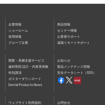
うえで、当社が定める方法により、受講を希望される講演
会・セミナーに申込むものとします。お客様が申込時に入力
した情報に基づき、当社が当該講演会・セミナーについてお
客様の受講登録を行ったときに、本セミナー等利用契約が成
立するものとします。
個人情報保護方針
企業情報
商品情報
ウェブサイト利用規約
ショールーム
セミナー情報
２ 前項の申込はお客様ご自身で行わなければなりません。
採用情報
３ 第１項の受講登録に際し、当社はお客様に確認のため連絡
お客様サポート
をすることがあります。
グループ企業
遠隔リモートサポート
４ 当社は、お客様の申込順に受講登録を行いますが、お客様
が申込をされた時点で、申込対象の講演会・セミナーが定員
に達していた場合は、受講できない場合があります。
５ 有料の講演会・セミナーの受講料金、支払条件等は、当社
ウェブサイトに掲載されます。
開業・承継支援サービス
お知らせ
６ 当社は、以下の各号のいずれかに該当する申込について
歯科医院 設計・内装実例集
は、承諾をしないことがあります。
製品メンテナンス情報
（１）申込内容に、虚偽、記載漏れまたは誤記があった場合
特別講演
安全データシート（SDS）
（２）過去に本規約の違反等を理由として本サービスの提供停
止、本セミナー等利用契約の解除等の処分を受けている場合
ポスターダウンロード
（３）暴力団、暴力団員、暴力団関係企業、総会屋、社会運動
Dental Products News
標ぼうゴロ、政治運動標ぼうゴロ、特殊知能暴力集団、その
他反社会的勢力（以下、｢反社会的勢力｣といいます。）に該
当する場合またはそのおそれがある場合
（４）未成年者、被後見人、被保佐人または被補助人であっ
て、法定代理人等による必要な同意を得ていない場合
ウェブサイト利用規約
お問合せ
（５）その他、当社が合理的な根拠により不適当と判断した場