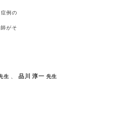
い症例の
講師がそ
、
品川 淳一
先生
先生