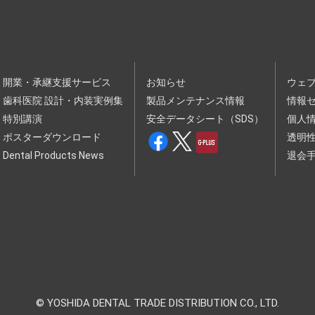
録を行いますが、お客様が申込をされた時点で、申込対象の講演
金、支払条件等は、当社ウェブサイトに掲載されます。
該当する申込については、承諾をしないことがあります。
たは誤記があった場合
して本サービスの提供停止、本セミナー等利用契約の解除等の処
開業・承継支援サービス
お知らせ
ウェ
企業、総会屋、社会運動標ぼうゴロ、政治運動標ぼうゴロ、特
歯科医院 設計・内装実例集
製品メンテナンス情報
情報
）に該当する場合またはそのおそれがある場合
または被補助人であって、法定代理人等による必要な同意を得て
特別講演
安全データシート（SDS）
個人
より不適当と判断した場合
ポスターダウンロード
透明
Dental Products News
退会
以外は受講できません。
イス（機器）が必要です。
、受講に必要なコンピューター、利用環境、通信機器、通信回線
、以下の各号に該当する行為を行ってはなりません。また、お客
サービスの利用を拒絶し、また、お客様が参加中の講演会・セミ
© YOSHIDA DENTAL TRADE DISTRIBUTION CO., LTD.
行為