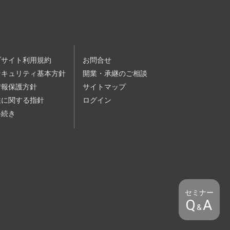
会・セミナーが定員に達していた場合は、
分を受けている場合
ブサイト利用規約
お問合せ
殊知能暴力集団、その他反社会的勢力（以
セキュリティ基本方針
開業・承継のご相談
いない場合
情報保護方針
サイトマップ
性に関する指針
ログイン
手続き
その他設備を保持し、設定及び管理する必
セミナー
様に以下の各号のいずれかに該当する行為
Q
A
ナーからの退去等を求めることができるも
&