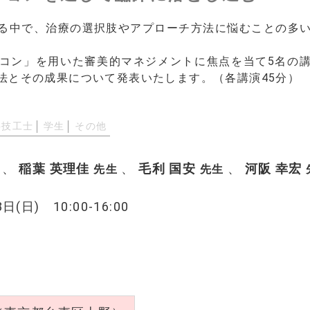
る中で、治療の選択肢やアプローチ方法に悩むことの多
コン」を用いた審美的マネジメントに焦点を当て5名の
法とその成果について発表いたします。（各講演45分）
科技工士
学生
その他
、
稲葉 英理佳
、
毛利 国安
、
河阪 幸宏
先生
先生
日(日) 10:00-16:00