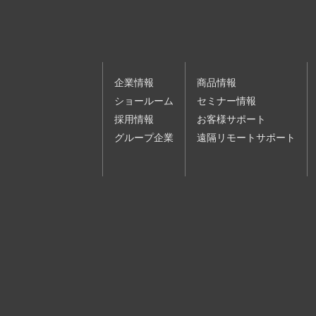
４ 当社は、お客様の申込順に受講登
受講できない場合があります。
５ 有料の講演会・セミナーの受講料
６ 当社は、以下の各号のいずれかに
（１）申込内容に、虚偽、記載漏れま
（２）過去に本規約の違反等を理由と
企業情報
商品情報
（３）暴力団、暴力団員、暴力団関係
ショールーム
セミナー情報
下、｢反社会的勢力｣といいます。
（４）未成年者、被後見人、被保佐人
採用情報
お客様サポート
（５）その他、当社が合理的な根拠に
グループ企業
遠隔リモートサポート
第３条（受講条件等）
１ 本サービスは、申込をされた本人
２ 受講には、受講者１人１台のデバ
３ 受講には、お客様の責任において
要があります。
第４条（禁止事項）
お客様は、本サービスの利用にあたり
があった場合、当社はお客様の本
のとします。
（１）法令もしくは本規約に違反する