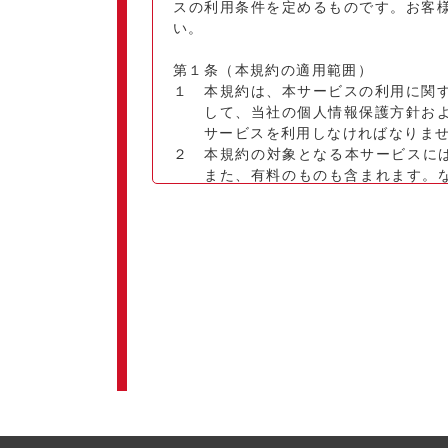
スの利用条件を定めるものです。お客
い。
第１条（本規約の適用範囲）
１ 本規約は、本サービスの利用に関
して、当社の個人情報保護方針お
サービスを利用しなければなりま
２ 本規約の対象となる本サービスには
また、有料のものも含まれます。な
して提供するサービスであり、会
第２条（受講申込等）
１ 本サービスの利用を希望されるお
利用規約の内容を確認して同意し
申込時に入力した情報に基づき、
ものとします。
個人情報保護方針
ウェブサイト利用規約
２ 前項の申込はお客様ご自身で行わ
３ 第１項の受講登録に際し、当社は