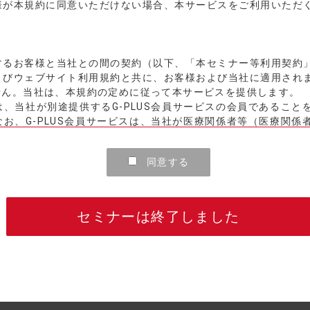
様が本規約に同意いただけない場合、本サービスをご利用いただ
するお客様と当社との間の契約（以下、「本セミナー等利用契約
よびウェブサイト利用規約と共に、お客様および当社に適用され
せん。当社は、本規約の定めに従って本サービスを提供します。
、当社が別途提供するG-PLUS会員サービスの会員であること
お、G-PLUS会員サービスは、当社が医療関係者等（医療関係
員登録は無料です。
同意する
客様は、本規約に同意し、かつ、別途当社ウェブサイトに掲載さ
たうえで、当社が定める方法により、受講を希望される講演会・
当社が当該講演会・セミナーについてお客様の受講登録を行った
セミナーは終了しました
なければなりません。
お客様に確認のため連絡をすることがあります。