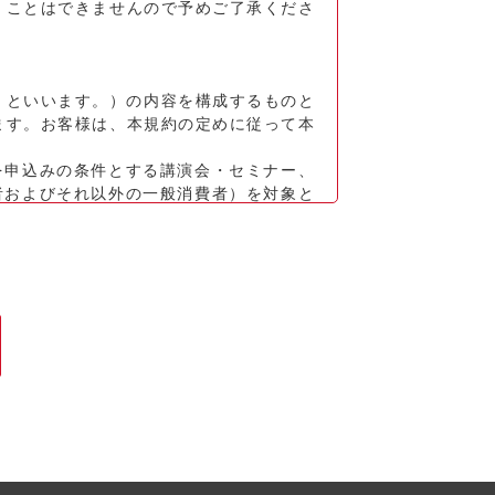
くことはできませんので予めご了承くださ
」といいます。）の内容を構成するものと
ます。お客様は、本規約の定めに従って本
を申込みの条件とする講演会・セミナー、
者およびそれ以外の一般消費者）を対象と
れる個人情報保護方針およびウェブサイト
セミナーに申込むものとします。お客様が
ときに、本セミナー等利用契約が成立する