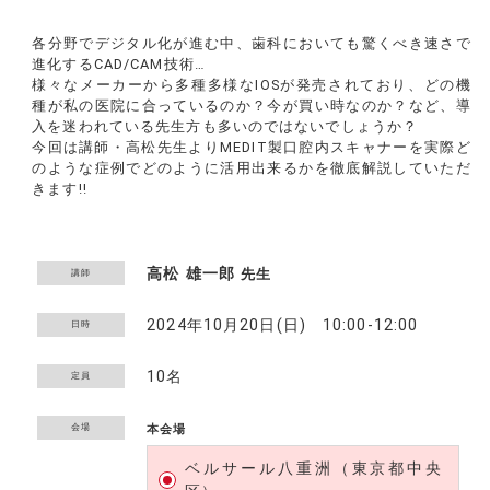
各分野でデジタル化が進む中、歯科においても驚くべき速さで
進化するCAD/CAM技術…
様々なメーカーから多種多様なIOSが発売されており、どの機
種が私の医院に合っているのか？今が買い時なのか？など、導
入を迷われている先生方も多いのではないでしょうか？
今回は講師・高松先生よりMEDIT製口腔内スキャナーを実際ど
のような症例でどのように活用出来るかを徹底解説していただ
きます!!
高松 雄一郎
先生
講師
2024年10月20日(日) 10:00-12:00
日時
10名
定員
会場
本会場
ベルサール八重洲（東京都中央