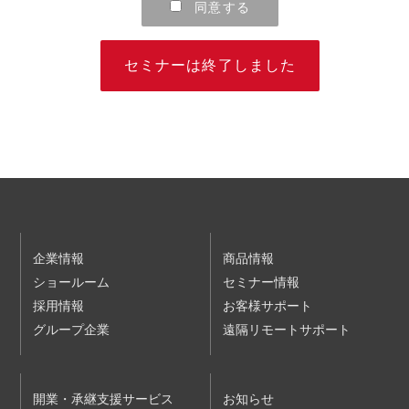
同意する
２ 本規約の対象となる本サービスには、当社が別途提供する
G-PLUS会員サービスの会員であることを申込みの条件とす
る講演会・セミナー、また、有料のものも含まれます。な
お、G-PLUS会員サービスは、当社が医療関係者等（医療関
セミナーは終了しました
係者およびそれ以外の一般消費者）を対象として提供するサ
ービスであり、会員登録は無料です。
第２条（受講申込等）
１ 本サービスの利用を希望されるお客様は、本規約に同意
し、かつ、別途当社ウェブサイトに掲載される個人情報保護
方針およびウェブサイト利用規約の内容を確認して同意した
うえで、当社が定める方法により、受講を希望される講演
会・セミナーに申込むものとします。お客様が申込時に入力
した情報に基づき、当社が当該講演会・セミナーについてお
客様の受講登録を行ったときに、本セミナー等利用契約が成
立するものとします。
個人情報保護方針
企業情報
商品情報
ウェブサイト利用規約
ショールーム
セミナー情報
２ 前項の申込はお客様ご自身で行わなければなりません。
採用情報
３ 第１項の受講登録に際し、当社はお客様に確認のため連絡
お客様サポート
をすることがあります。
グループ企業
遠隔リモートサポート
４ 当社は、お客様の申込順に受講登録を行いますが、お客様
が申込をされた時点で、申込対象の講演会・セミナーが定員
に達していた場合は、受講できない場合があります。
５ 有料の講演会・セミナーの受講料金、支払条件等は、当社
ウェブサイトに掲載されます。
開業・承継支援サービス
お知らせ
６ 当社は、以下の各号のいずれかに該当する申込について