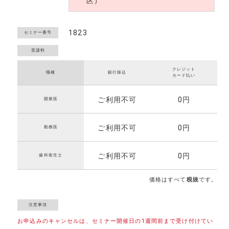
区）
1823
セミナー番号
クレジット
職種
銀行振込
カード払い
ご利用不可
0円
開業医
ご利用不可
0円
勤務医
ご利用不可
0円
歯科衛生士
価格はすべて
税抜
です。
お申込みのキャンセルは、セミナー開催日の1週間前まで受け付けてい