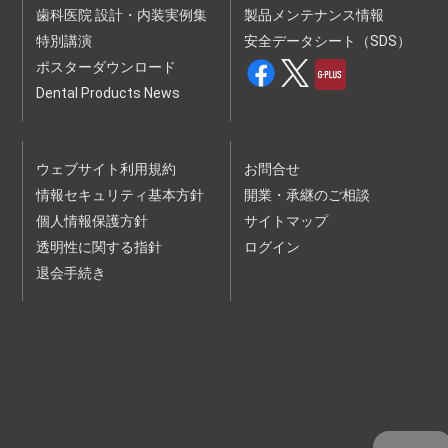
歯科医院 設計・内装実例集
は、承諾をしないことがあります。
製品メンテナンス情報
（１）申込内容に、虚偽、記載漏れまたは誤記があった場合
特別講演
安全データシート（SDS）
（２）過去に本規約の違反等を理由として本サービスの提供停
止、本セミナー等利用契約の解除等の処分を受けている場合
ポスターダウンロード
（３）暴力団、暴力団員、暴力団関係企業、総会屋、社会運動
Dental Products News
標ぼうゴロ、政治運動標ぼうゴロ、特殊知能暴力集団、その
他反社会的勢力（以下、｢反社会的勢力｣といいます。）に該
当する場合またはそのおそれがある場合
（４）未成年者、被後見人、被保佐人または被補助人であっ
て、法定代理人等による必要な同意を得ていない場合
ウェブサイト利用規約
お問合せ
（５）その他、当社が合理的な根拠により不適当と判断した場
合
情報セキュリティ基本方針
開業・承継のご相談
個人情報保護方針
サイトマップ
第３条（受講条件等）
１ 本サービスは、申込をされた本人以外は受講できません。
透明性に関する指針
ログイン
２ 受講には、受講者１人１台のデバイス（機器）が必要で
す。
退会手続き
３ 受講には、お客様の責任において、受講に必要なコンピュ
ーター、利用環境、通信機器、通信回線その他設備を保持
し、設定及び管理する必要があります。
第４条（禁止事項）
お客様は、本サービスの利用にあたり、以下の各号に該当する
行為を行ってはなりません。また、お客様に以下の各号のい
ずれかに該当する行為があった場合、当社はお客様の本サー
ビスの利用を拒絶し、また、お客様が参加中の講演会・セミ
ナーからの退去等を求めることができるものとします。
（１）法令もしくは本規約に違反する行為