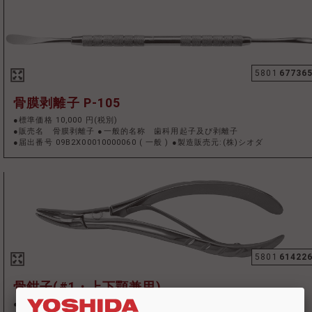
5801
67736
骨膜剥離子 P-105
●標準価格 10,000 円(税別)
●販売名 骨膜剥離子 ●一般的名称 歯科用起子及び剥離子
●届出番号 09B2X00010000060
(
一般
)
●製造販売元:(株)シオダ
5801
61422
骨鉗子(#1・上下顎兼用)
●標準価格 26,000 円(税別)