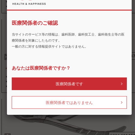
●販売名 骨鉗子 ●一般的名称 歯科用骨鉗子
●届出番号 09B2X00010000046
(
一般
)
●製造販売元:(株)シオダ
医療関係者のご確認
当サイトのサービス等の情報は、歯科医師、歯科技工士、歯科衛生士等の医
療関係者を対象にしたものです。
一般の方に対する情報提供サイトではありません。
5801
61144
あなたは医療関係者ですか？
骨鉗子(#2・上顎用)
●標準価格 26,000 円(税別)
●販売名 骨鉗子 ●一般的名称 歯科用骨鉗子
医療関係者です
●届出番号 09B2X00010000046
(
一般
)
●製造販売元:(株)シオダ
医療関係者ではありません