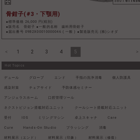
5801
61145
骨鉗子(#3・下顎用)
●標準価格 26,000 円(税別)
●販売名 骨鉗子 ●一般的名称 歯科用骨鉗子
●届出番号 09B2X00010000046
(
一般
)
●製造販売元:(株)シオダ
<
1
2
3
4
5
>
Hot Topics
デュール
グローブ
エンド
手指の洗浄消毒
個人防護具
感染対策
チェアサイド
予防体感セミナー
アンジェラスホーム
口腔管理ツール
ネクストビジョン搭載対応ユニット
クールシート搭載対応ユニット
受付
IOS
ミリングマシン
卓上スキャナ
Care
Cure
Hands-On Studio
ブラッシング
消毒
材料展示（エンド）
材料展示（印象）
材料展示（修復）