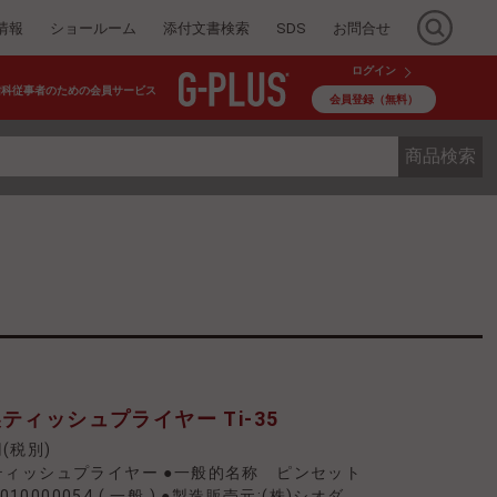
情報
ショールーム
添付文書検索
SDS
お問合せ
ログイン
歯科従事者のための会員サービス
会員登録（無料）
商品検索
ティッシュプライヤー Ti-35
円(税別)
ティッシュプライヤー ●一般的名称 ピンセット
010000054
(
一般
)
●製造販売元:(株)シオダ