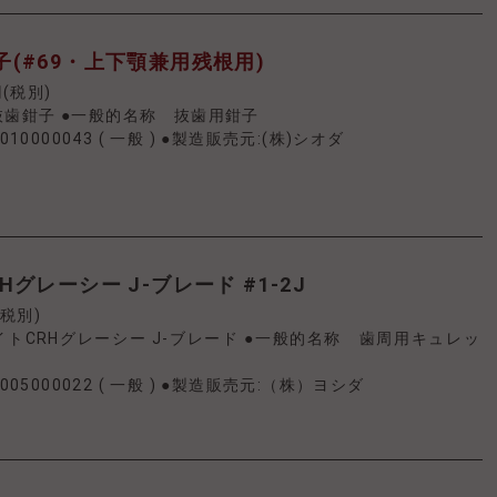
(#69・上下顎兼用残根用)
円(税別)
抜歯鉗子 ●一般的名称 抜歯用鉗子
010000043
(
一般
)
●製造販売元:(株)シオダ
グレーシー J-ブレード #1-2J
(税別)
トCRHグレーシー J-ブレード ●一般的名称 歯周用キュレッ
005000022
(
一般
)
●製造販売元:（株）ヨシダ