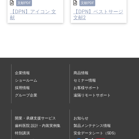
文献PDF
文献PDF
【DPN】アイコン 文
【DPN】ベストサージ
献
文献2
企業情報
商品情報
ショールーム
セミナー情報
採用情報
お客様サポート
グループ企業
遠隔リモートサポート
開業・承継支援サービス
お知らせ
歯科医院 設計・内装実例集
製品メンテナンス情報
特別講演
安全データシート（SDS）