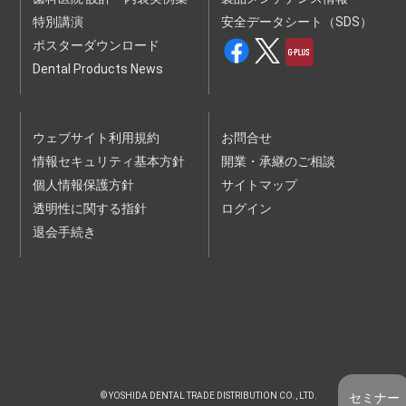
（１）申込内容に、虚偽、記載漏れまたは誤記があった場合
特別講演
安全データシート（SDS）
（２）過去に本規約の違反等を理由として本サービスの提供停
止、本セミナー等利用契約の解除等の処分を受けている場合
ポスターダウンロード
（３）暴力団、暴力団員、暴力団関係企業、総会屋、社会運動
Dental Products News
標ぼうゴロ、政治運動標ぼうゴロ、特殊知能暴力集団、その
他反社会的勢力（以下、｢反社会的勢力｣といいます。）に該
当する場合またはそのおそれがある場合
（４）未成年者、被後見人、被保佐人または被補助人であっ
て、法定代理人等による必要な同意を得ていない場合
ウェブサイト利用規約
お問合せ
（５）その他、当社が合理的な根拠により不適当と判断した場
合
情報セキュリティ基本方針
開業・承継のご相談
個人情報保護方針
サイトマップ
第３条（受講条件等）
１ 本サービスは、申込をされた本人以外は受講できません。
透明性に関する指針
ログイン
２ 受講には、受講者１人１台のデバイス（機器）が必要で
す。
退会手続き
３ 受講には、お客様の責任において、受講に必要なコンピュ
ーター、利用環境、通信機器、通信回線その他設備を保持
し、設定及び管理する必要があります。
第４条（禁止事項）
お客様は、本サービスの利用にあたり、以下の各号に該当する
行為を行ってはなりません。また、お客様に以下の各号のい
ずれかに該当する行為があった場合、当社はお客様の本サー
ビスの利用を拒絶し、また、お客様が参加中の講演会・セミ
ナーからの退去等を求めることができるものとします。
（１）法令もしくは本規約に違反する行為
セミナー
© YOSHIDA DENTAL TRADE DISTRIBUTION CO., LTD.
（２）講演会・セミナー受講のためのID、URL等を不正に使用