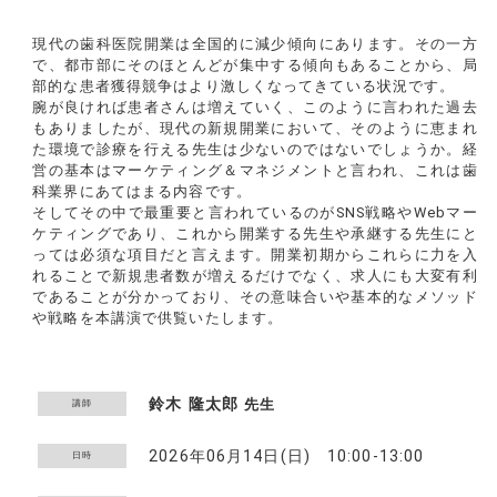
現代の歯科医院開業は全国的に減少傾向にあります。その一方
で、都市部にそのほとんどが集中する傾向もあることから、局
部的な患者獲得競争はより激しくなってきている状況です。
腕が良ければ患者さんは増えていく、このように言われた過去
もありましたが、現代の新規開業において、そのように恵まれ
た環境で診療を行える先生は少ないのではないでしょうか。経
営の基本はマーケティング＆マネジメントと言われ、これは歯
科業界にあてはまる内容です。
そしてその中で最重要と言われているのがSNS戦略やWebマー
ケティングであり、これから開業する先生や承継する先生にと
っては必須な項目だと言えます。開業初期からこれらに力を入
れることで新規患者数が増えるだけでなく、求人にも大変有利
であることが分かっており、その意味合いや基本的なメソッド
や戦略を本講演で供覧いたします。
鈴木 隆太郎
先生
講師
2026年06月14日(日) 10:00-13:00
日時