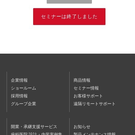
G-PLUS会員サービスの会員であることを申込みの条件とす
る講演会・セミナー、また、有料のものも含まれます。な
お、G-PLUS会員サービスは、当社が医療関係者等（医療関
セミナーは終了しました
係者およびそれ以外の一般消費者）を対象として提供するサ
ービスであり、会員登録は無料です。
第２条（受講申込等）
１ 本サービスの利用を希望されるお客様は、本規約に同意
し、かつ、別途当社ウェブサイトに掲載される個人情報保護
方針およびウェブサイト利用規約の内容を確認して同意した
うえで、当社が定める方法により、受講を希望される講演
会・セミナーに申込むものとします。お客様が申込時に入力
した情報に基づき、当社が当該講演会・セミナーについてお
客様の受講登録を行ったときに、本セミナー等利用契約が成
立するものとします。
個人情報保護方針
企業情報
商品情報
ウェブサイト利用規約
ショールーム
セミナー情報
２ 前項の申込はお客様ご自身で行わなければなりません。
採用情報
３ 第１項の受講登録に際し、当社はお客様に確認のため連絡
お客様サポート
をすることがあります。
グループ企業
遠隔リモートサポート
４ 当社は、お客様の申込順に受講登録を行いますが、お客様
が申込をされた時点で、申込対象の講演会・セミナーが定員
に達していた場合は、受講できない場合があります。
５ 有料の講演会・セミナーの受講料金、支払条件等は、当社
ウェブサイトに掲載されます。
開業・承継支援サービス
お知らせ
６ 当社は、以下の各号のいずれかに該当する申込について
歯科医院 設計・内装実例集
は、承諾をしないことがあります。
製品メンテナンス情報