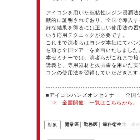
アイコンを用いた低粘性レジン浸潤法
献的に証明されており、全国で導入す
好な結果を得るには正しい使用法の習
いう応用テクニックが必要です。
これまで演者らはヨシダ本社にてハン
を頂き全国ツアーを企画いたしました
本セミナーでは、演者らがこれまで培
講義と、専用器材と抜去歯を用いた実
コンの使用法を習得していただきます
----------------------------------------
■アイコンハンズオンセミナー 全国
⇒ 全国開催 一覧はこちらから。
開業医
勤務医
歯科衛生士
歯
対象