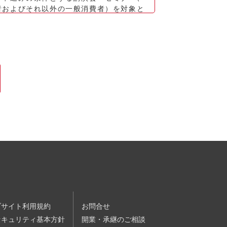
者およびそれ以外の一般消費者）を対象と
れる個人情報保護方針およびウェブサイト
セミナーに申込むものとします。お客様が
ときに、本セミナー等利用契約が成立する
会・セミナーが定員に達していた場合は、
分を受けている場合
ブサイト利用規約
お問合せ
殊知能暴力集団、その他反社会的勢力（以
セキュリティ基本方針
開業・承継のご相談