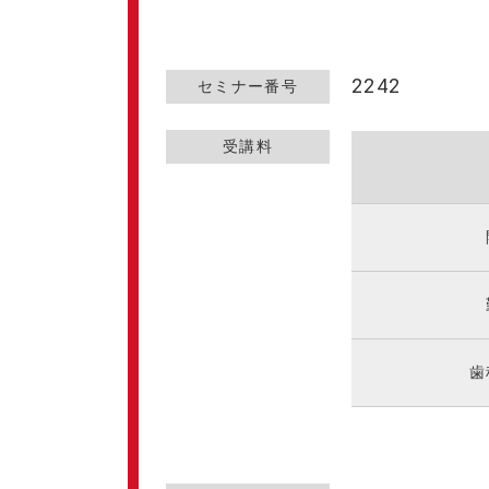
2242
セミナー番号
受講料
歯