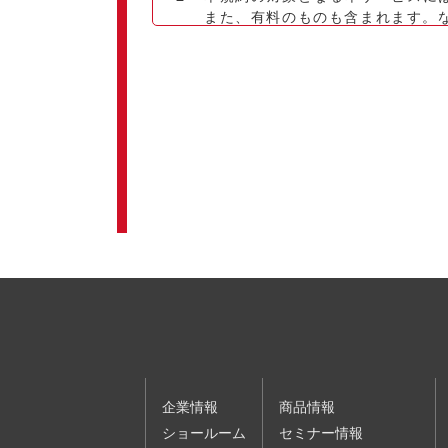
また、有料のものも含まれます。な
して提供するサービスであり、会
第２条（受講申込等）
１ 本サービスの利用を希望されるお
利用規約の内容を確認して同意し
申込時に入力した情報に基づき、
ものとします。
個人情報保護方針
ウェブサイト利用規約
２ 前項の申込はお客様ご自身で行わ
３ 第１項の受講登録に際し、当社は
４ 当社は、お客様の申込順に受講登
受講できない場合があります。
５ 有料の講演会・セミナーの受講料
６ 当社は、以下の各号のいずれかに
（１）申込内容に、虚偽、記載漏れま
（２）過去に本規約の違反等を理由と
企業情報
商品情報
（３）暴力団、暴力団員、暴力団関係
ショールーム
セミナー情報
下、｢反社会的勢力｣といいます。