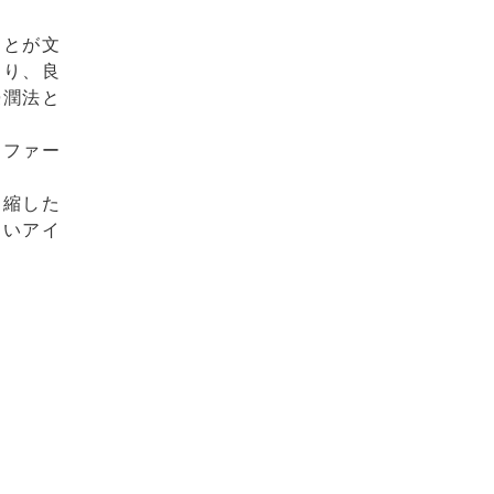
ことが文
なり、良
浸潤法と
オファー
凝縮した
しいアイ