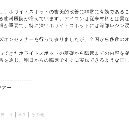
は、ホワイトスポットの審美的改善に非常に有効である
る歯科医院が増えています。アイコンは従来材料とは異
得が重要で、特に深いホワイトスポットには深部レジン
ズオンセミナーを行って参りましたが、全国から多数の
。
ってきたホワイトスポットの基礎から臨床までの内容を
習を通じ、明日からの臨床ですぐに実践できるような正
。
----------------
ツアー
科技工士
学生
その他