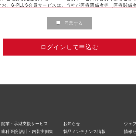
お、G-PLUS会員サービスは、当社が医療関係者等（医療関係
員登録は無料です。
同意する
客様は、本規約に同意し、かつ、別途当社ウェブサイトに掲載さ
たうえで、当社が定める方法により、受講を希望される講演会・
当社が当該講演会・セミナーについてお客様の受講登録を行った
ログインして申込む
なければなりません。
お客様に確認のため連絡をすることがあります。
録を行いますが、お客様が申込をされた時点で、申込対象の講演
金、支払条件等は、当社ウェブサイトに掲載されます。
該当する申込については、承諾をしないことがあります。
たは誤記があった場合
して本サービスの提供停止、本セミナー等利用契約の解除等の処
開業・承継支援サービス
お知らせ
ウェ
企業、総会屋、社会運動標ぼうゴロ、政治運動標ぼうゴロ、特
歯科医院 設計・内装実例集
製品メンテナンス情報
情報
）に該当する場合またはそのおそれがある場合