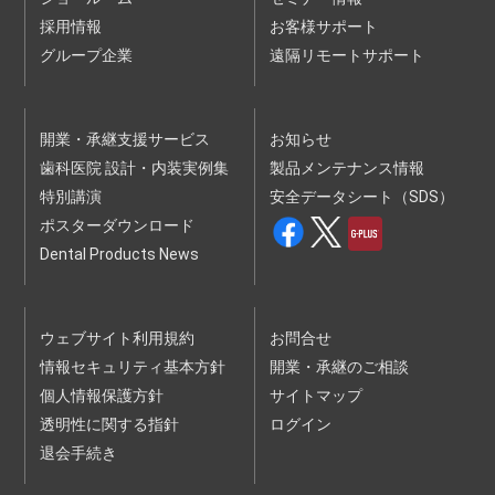
２ 前項の申込はお客様ご自身で行わなければなりません。
採用情報
３ 第１項の受講登録に際し、当社はお客様に確認のため連絡
お客様サポート
をすることがあります。
グループ企業
遠隔リモートサポート
４ 当社は、お客様の申込順に受講登録を行いますが、お客様
が申込をされた時点で、申込対象の講演会・セミナーが定員
に達していた場合は、受講できない場合があります。
５ 有料の講演会・セミナーの受講料金、支払条件等は、当社
ウェブサイトに掲載されます。
開業・承継支援サービス
お知らせ
６ 当社は、以下の各号のいずれかに該当する申込について
歯科医院 設計・内装実例集
は、承諾をしないことがあります。
製品メンテナンス情報
（１）申込内容に、虚偽、記載漏れまたは誤記があった場合
特別講演
安全データシート（SDS）
（２）過去に本規約の違反等を理由として本サービスの提供停
止、本セミナー等利用契約の解除等の処分を受けている場合
ポスターダウンロード
（３）暴力団、暴力団員、暴力団関係企業、総会屋、社会運動
Dental Products News
標ぼうゴロ、政治運動標ぼうゴロ、特殊知能暴力集団、その
他反社会的勢力（以下、｢反社会的勢力｣といいます。）に該
当する場合またはそのおそれがある場合
（４）未成年者、被後見人、被保佐人または被補助人であっ
て、法定代理人等による必要な同意を得ていない場合
ウェブサイト利用規約
お問合せ
（５）その他、当社が合理的な根拠により不適当と判断した場
合
情報セキュリティ基本方針
開業・承継のご相談
個人情報保護方針
サイトマップ
第３条（受講条件等）
１ 本サービスは、申込をされた本人以外は受講できません。
透明性に関する指針
ログイン
２ 受講には、受講者１人１台のデバイス（機器）が必要で
す。
退会手続き
３ 受講には、お客様の責任において、受講に必要なコンピュ
ーター、利用環境、通信機器、通信回線その他設備を保持