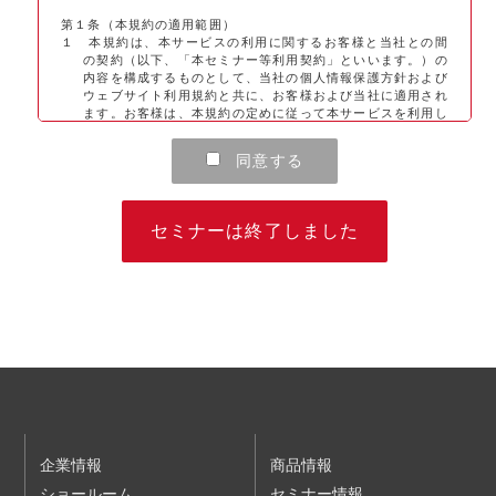
第１条（本規約の適用範囲）
１ 本規約は、本サービスの利用に関するお客様と当社との間
の契約（以下、「本セミナー等利用契約」といいます。）の
内容を構成するものとして、当社の個人情報保護方針および
ウェブサイト利用規約と共に、お客様および当社に適用され
ます。お客様は、本規約の定めに従って本サービスを利用し
なければなりません。当社は、本規約の定めに従って本サー
ビスを提供します。
同意する
２ 本規約の対象となる本サービスには、当社が別途提供する
G-PLUS会員サービスの会員であることを申込みの条件とす
る講演会・セミナー、また、有料のものも含まれます。な
お、G-PLUS会員サービスは、当社が医療関係者等（医療関
セミナーは終了しました
係者およびそれ以外の一般消費者）を対象として提供するサ
ービスであり、会員登録は無料です。
第２条（受講申込等）
１ 本サービスの利用を希望されるお客様は、本規約に同意
し、かつ、別途当社ウェブサイトに掲載される個人情報保護
方針およびウェブサイト利用規約の内容を確認して同意した
うえで、当社が定める方法により、受講を希望される講演
会・セミナーに申込むものとします。お客様が申込時に入力
した情報に基づき、当社が当該講演会・セミナーについてお
客様の受講登録を行ったときに、本セミナー等利用契約が成
立するものとします。
個人情報保護方針
企業情報
商品情報
ウェブサイト利用規約
ショールーム
セミナー情報