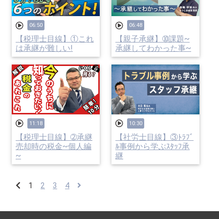
06:50
06:48
【税理士目線】①これ
【親子承継】➉課題~
は承継が難しい!
承継してわかった事~
11:18
10:30
【税理士目線】➁承継
【社労士目線】③ﾄﾗﾌﾞ
売却時の税金~個人編
ﾙ事例から学ぶｽﾀｯﾌ承
~
継
1
2
3
4