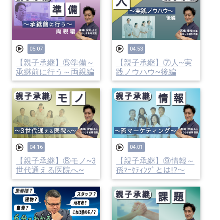
05:07
04:53
【親子承継】⑤準備～
【親子承継】⑦人~実
承継前に行う～両親編
践ノウハウ~後編
04:16
04:01
【親子承継】⑧モノ~3
【親子承継】⑨情報～
世代通える医院へ~
孫ﾏｰｹﾃｨﾝｸﾞとは!?～