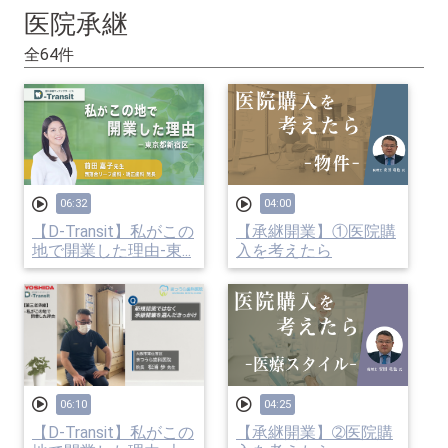
医院承継
全64件
06:32
04:00
【D-Transit】私がこの
【承継開業】①医院購
地で開業した理由-東...
入を考えたら
06:10
04:25
【D-Transit】私がこの
【承継開業】➁医院購