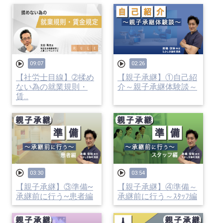
09:07
02:26
【社労士目線】➁揉め
【親子承継】①自己紹
ない為の就業規則・
介～親子承継体験談～
賃...
03:30
03:54
【親子承継】③準備~
【親子承継】④準備～
承継前に行う~患者編
承継前に行う～ｽﾀｯﾌ編