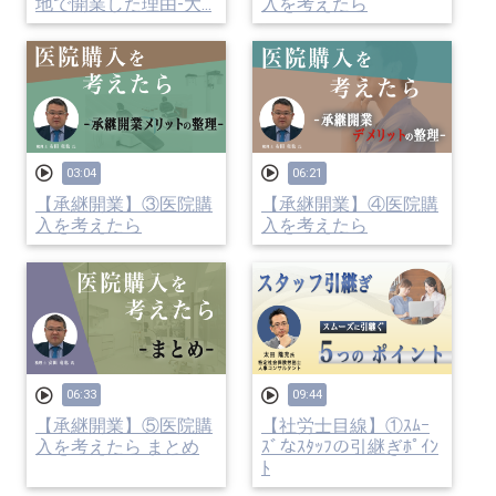
地で開業した理由-大...
入を考えたら
03:04
06:21
【承継開業】③医院購
【承継開業】④医院購
入を考えたら
入を考えたら
06:33
09:44
【承継開業】⑤医院購
【社労士目線】①ｽﾑｰ
入を考えたら まとめ
ｽﾞなｽﾀｯﾌの引継ぎﾎﾟｲﾝ
ﾄ