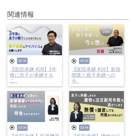
関連情報
06:34
05:56
【医院承継 #28】3年
【医院承継 #26】新規
後に息子が承継する
開業と親子承継への
こ...
今...
03:04
03:44