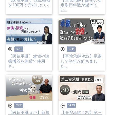
【医院承継 】医療機器
【医院承継】建物の法
を100万で売却したい...
定耐用年数が過ぎて
い...
04:18
06:11
【医院承継】建物や診
【医院承継 #22】承継
療機器を無償で使用
して半年が経ちまし
さ...
た...
03:30
04:43
【医院承継 #27】新規
【医院承継 #29】第三