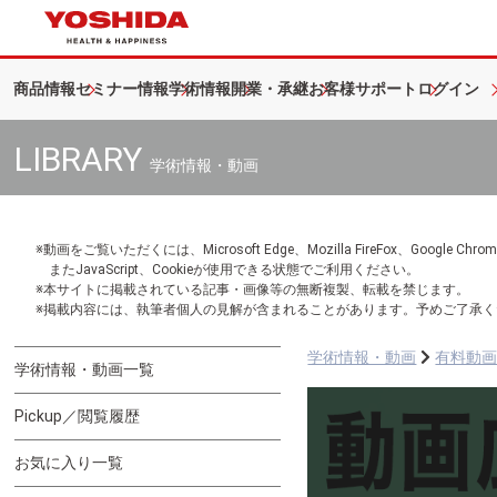
商品情報
セミナー情報
学術情報
開業・承継
お客様サポート
ログイン
LIBRARY
学術情報・動画
※動画をご覧いただくには、Microsoft Edge、Mozilla FireFox、Googl
またJavaScript、Cookieが使用できる状態でご利用ください。
※本サイトに掲載されている記事・画像等の無断複製、転載を禁じます。
※掲載内容には、執筆者個人の見解が含まれることがあります。予めご了承く
学術情報・動画
有料動
学術情報・動画一覧
Pickup／閲覧履歴
お気に入り一覧