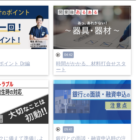
04:42
イント Dr編
時間がかかる、材料打合せスタ
ート
09:41
クに備えて準備しよ
銀行との面談・融資申込時の注