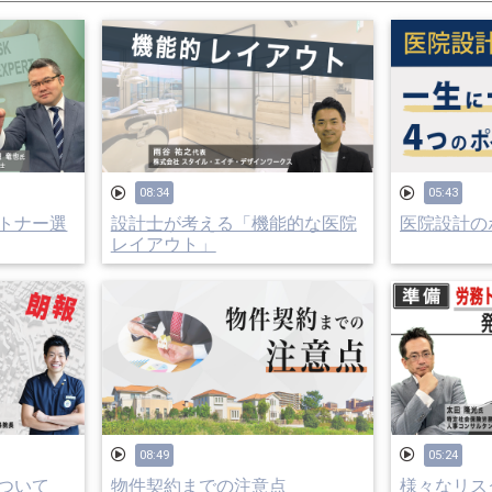
08:34
05:43
トナー選
設計士が考える「機能的な医院
医院設計のポ
レイアウト」
08:49
05:24
ついて
物件契約までの注意点
様々なリス