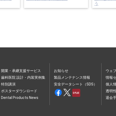
う
開業・承継支援サービス
お知らせ
ウェ
歯科医院 設計・内装実例集
製品メンテナンス情報
情報
特別講演
安全データシート（SDS）
個人
ポスターダウンロード
透明
Dental Products News
退会