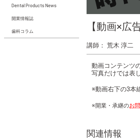
Dental Products News
開業情報誌
【動画×広
歯科コラム
講師： 荒木 淳二
動画コンテンツ
写真だけでは表
※動画右下の3本
※開業・承継の
お
関連情報