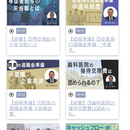
07:21
06:21
【経費】②専従者給与
【節税準備】②従業員
の妥当額とは
の退職金準備 「中退
共...
05:21
09:49
【節税準備】①院長の
【経費】③歯科医院の
退職金準備 小規模企
接待交際費は認めら
業...
れ...