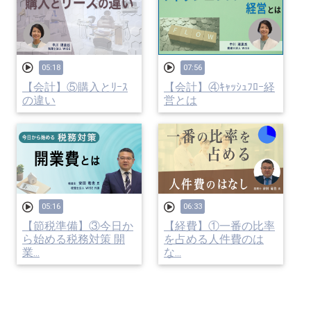
05:18
07:56
【会計】⑤購入とﾘｰｽ
【会計】④ｷｬｯｼｭﾌﾛｰ経
の違い
営とは
05:16
06:33
【節税準備】③今日か
【経費】①一番の比率
ら始める税務対策 開
を占める人件費のは
業...
な...