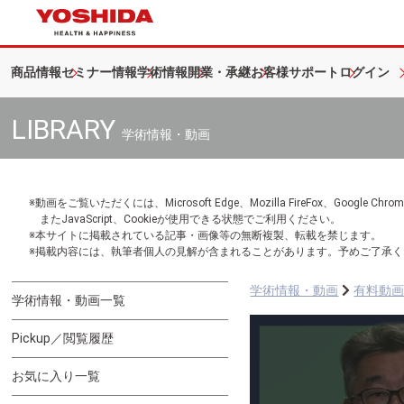
商品情報
セミナー情報
学術情報
開業・承継
お客様サポート
ログイン
LIBRARY
学術情報・動画
※動画をご覧いただくには、Microsoft Edge、Mozilla FireFox、Googl
またJavaScript、Cookieが使用できる状態でご利用ください。
※本サイトに掲載されている記事・画像等の無断複製、転載を禁じます。
※掲載内容には、執筆者個人の見解が含まれることがあります。予めご了承く
学術情報・動画
有料動
学術情報・動画一覧
Pickup／閲覧履歴
お気に入り一覧