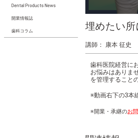
Dental Products News
開業情報誌
埋めたい所
歯科コラム
講師： 康本 征史
歯科医院経営に
お悩みはありま
を管理すること
※動画右下の3本
※開業・承継の
お