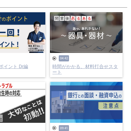
04:42
イント Dr編
時間がかかる、材料打合せスタ
ート
09:41