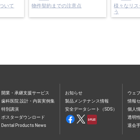
ついて
物件契約までの注意点
様々なリス
う
開業・承継支援サービス
お知らせ
ウェ
歯科医院 設計・内装実例集
製品メンテナンス情報
情報
特別講演
安全データシート（SDS）
個人
ポスターダウンロード
透明
Dental Products News
退会