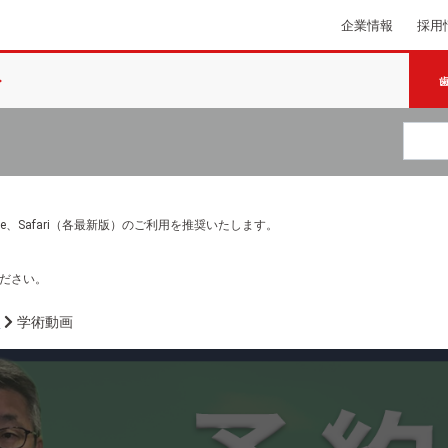
企業情報
採用
e Chrome、Safari（各最新版）のご利用を推奨いたします。
ださい。
画
学術動画