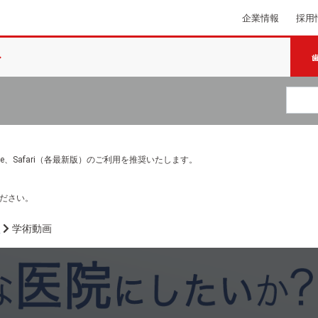
企業情報
採用
e Chrome、Safari（各最新版）のご利用を推奨いたします。
ださい。
画
学術動画