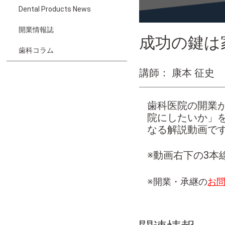
Dental Products News
開業情報誌
成功の鍵は
歯科コラム
講師： 康本 征史
歯科医院の開業
院にしたいか」
なる解説動画で
※動画右下の3本
※開業・承継の
お