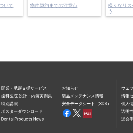
ついて
物件契約までの注意点
様々なリス
う
開業・承継支援サービス
お知らせ
ウェ
歯科医院 設計・内装実例集
製品メンテナンス情報
情報
特別講演
安全データシート（SDS）
個人
ポスターダウンロード
透明
Dental Products News
退会