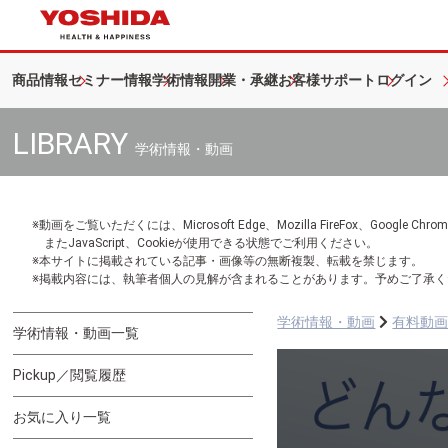
商品情報
セミナー情報
学術情報
開業・承継
お客様サポート
ログイン
LIBRARY
学術情報・動画
※動画をご覧いただくには、Microsoft Edge、Mozilla FireFox、Googl
またJavaScript、Cookieが使用できる状態でご利用ください。
※本サイトに掲載されている記事・画像等の無断複製、転載を禁じます。
※掲載内容には、執筆者個人の見解が含まれることがあります。予めご了承く
学術情報・動画
有料動
学術情報・動画一覧
Pickup／閲覧履歴
お気に入り一覧