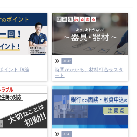
04:42
イント Dr編
時間がかかる、材料打合せスタ
ート
09:41