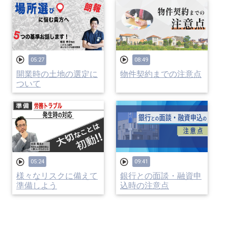
05:27
08:49
開業時の土地の選定に
物件契約までの注意点
ついて
05:24
09:41
様々なリスクに備えて
銀行との面談・融資申
準備しよう
込時の注意点