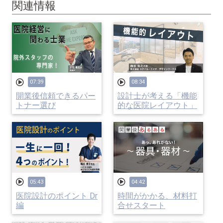
関連情報
07:39
08:34
開業後信頼できるパー
設計士が考える「機能
トナー選び
的な医院レイアウト」
05:43
04:42
医院設計のポイント Dr
時間がかかる、材料打
編
合せスタート