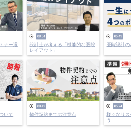
08:34
05:43
トナー選
設計士が考える「機能的な医院
医院設計のポ
レイアウト」
08:49
05:24
ついて
物件契約までの注意点
様々なリス
う