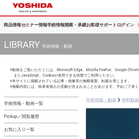
商品情報
セミナー情報
学術情報
開業・承継
お客様サポート
ログイン
LIBRARY
学術情報・動画
※動画をご覧いただくには、Microsoft Edge、Mozilla FireFox、Googl
またJavaScript、Cookieが使用できる状態でご利用ください。
※本サイトに掲載されている記事・画像等の無断複製、転載を禁じます。
※掲載内容には、執筆者個人の見解が含まれることがあります。予めご了承く
学術情報・動画
有料動
学術情報・動画一覧
Pickup／閲覧履歴
お気に入り一覧