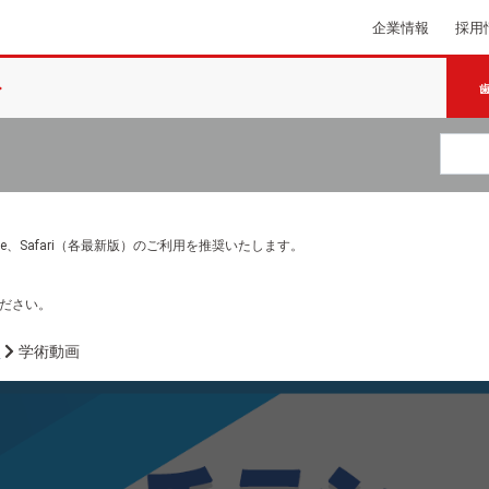
企業情報
採用
e Chrome、Safari（各最新版）のご利用を推奨いたします。
ださい。
画
学術動画