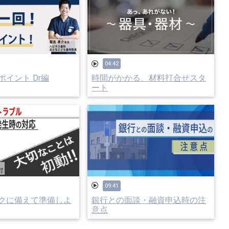
04:42
イント Dr編
時間がかかる、材料打合せスタ
ート
09:41
クに備えて準備しよ
銀行との面談・融資申込時の注
意点