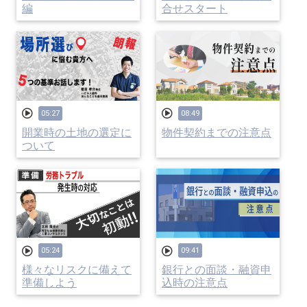
編
合せスタート
05:27
08:49
開業時の土地の選定に
物件契約までの注意点
ついて
05:24
09:41
様々なリスクに備えて
銀行との面談・融資申
準備しよう
込時の注意点