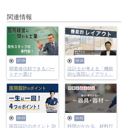
関連情報
07:39
08:34
開業後信頼できるパー
設計士が考える「機能
トナー選び
的な医院レイアウト」
05:43
04:42
医院設計のポイント Dr
時間がかかる、材料打