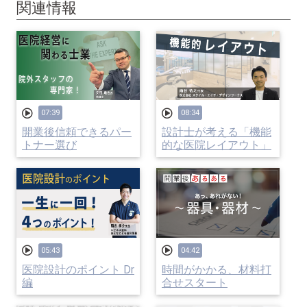
関連情報
07:39
08:34
開業後信頼できるパー
設計士が考える「機能
トナー選び
的な医院レイアウト」
05:43
04:42
医院設計のポイント Dr
時間がかかる、材料打
編
合せスタート