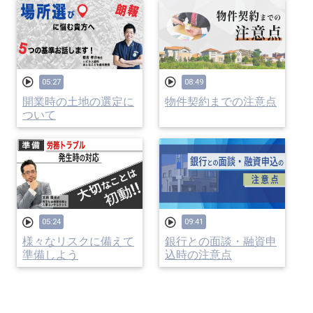
05:27
08:49
開業時の土地の選定に
物件契約までの注意点
ついて
05:24
09:41
様々なリスクに備えて
銀行との面談・融資申
準備しよう
込時の注意点