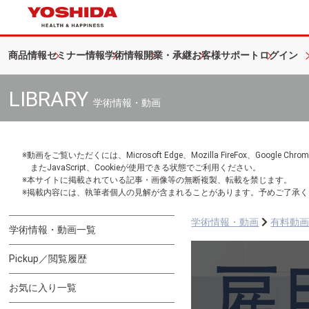
商品情報
セミナー情報
学術情報
開業・承継
お客様サポート
ログイン
LIBRARY
学術情報・動画
※動画をご覧いただくには、Microsoft Edge、Mozilla FireFox、Googl
またJavaScript、Cookieが使用できる状態でご利用ください。
※本サイトに掲載されている記事・画像等の無断複製、転載を禁じます。
※掲載内容には、執筆者個人の見解が含まれることがあります。予めご了承く
学術情報・動画
有料動
学術情報・動画一覧
Pickup／閲覧履歴
お気に入り一覧