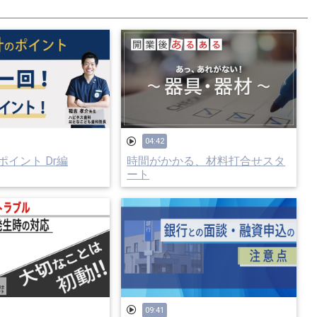
04:42
イント Dr編
時間がかかる、材料打合せスタ
ート
09:41