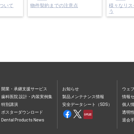
ついて
物件契約までの注意点
様々なリス
う
開業・承継支援サービス
お知らせ
ウェ
歯科医院 設計・内装実例集
製品メンテナンス情報
情報
特別講演
安全データシート（SDS）
個人
ポスターダウンロード
透明
Dental Products News
退会