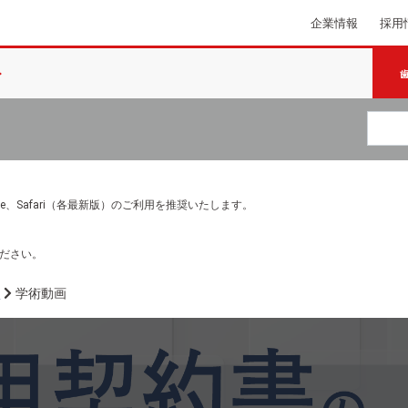
企業情報
採用
e Chrome、Safari（各最新版）のご利用を推奨いたします。
ださい。
画
学術動画