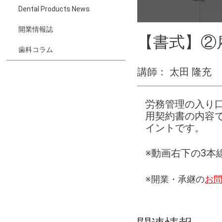
Dental Products News
開業情報誌
【書式】②雇
歯科コラム
講師： 太田 隆充
労務管理の入り
用契約書の内容
イントです。
※動画右下の3本
※開業・承継の
お