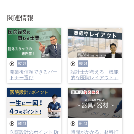
関連情報
07:39
08:34
開業後信頼できるパー
設計士が考える「機能
トナー選び
的な医院レイアウト」
05:43
04:42
医院設計のポイント Dr
時間がかかる、材料打