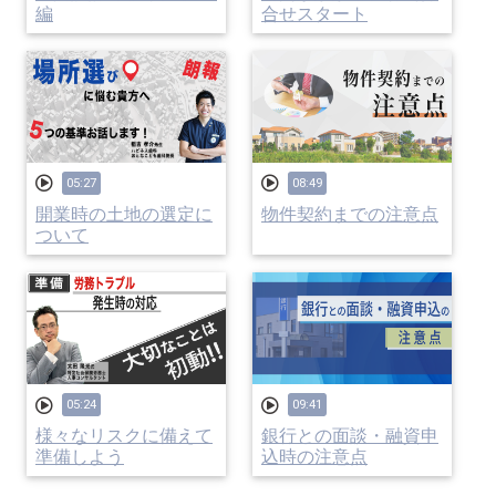
編
合せスタート
05:27
08:49
開業時の土地の選定に
物件契約までの注意点
ついて
05:24
09:41
様々なリスクに備えて
銀行との面談・融資申
準備しよう
込時の注意点