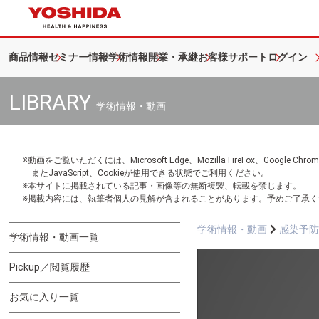
商品情報
セミナー情報
学術情報
開業・承継
お客様サポート
ログイン
LIBRARY
学術情報・動画
※動画をご覧いただくには、Microsoft Edge、Mozilla FireFox、Googl
またJavaScript、Cookieが使用できる状態でご利用ください。
※本サイトに掲載されている記事・画像等の無断複製、転載を禁じます。
※掲載内容には、執筆者個人の見解が含まれることがあります。予めご了承く
学術情報・動画
感染予
学術情報・動画一覧
Pickup／閲覧履歴
お気に入り一覧