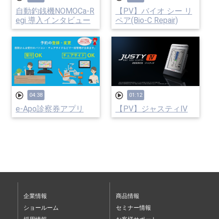
自動釣銭機NOMOCa-R
【PV】バイオ シー リ
egi 導入インタビュー
ペア(Bio-C Repair)
04:38
01:12
e-Apo診察券アプリ
【PV】ジャスティⅣ
企業情報
商品情報
ショールーム
セミナー情報