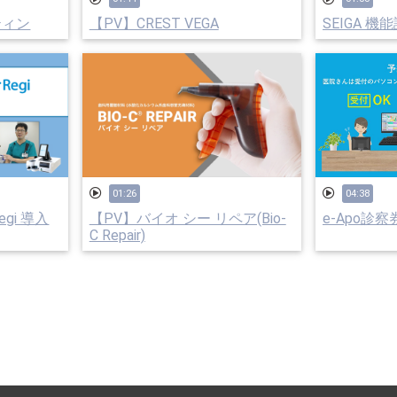
ティン
【PV】CREST VEGA
SEIGA 機
01:26
04:38
gi 導入
【PV】バイオ シー リペア(Bio-
e-Apo診
C Repair)