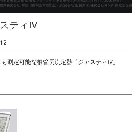
ャスティⅣ
12
さも測定可能な根管長測定器「ジャスティⅣ」