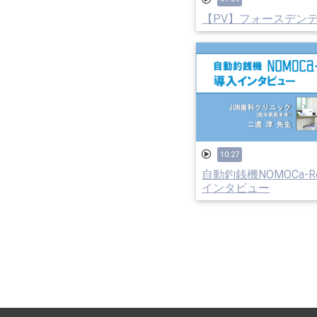
【PV】フォースデン
10:27
自動釣銭機NOMOCa-Re
インタビュー