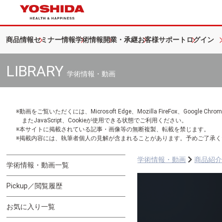
商品情報
セミナー情報
学術情報
開業・承継
お客様サポート
ログイン
LIBRARY
学術情報・動画
※動画をご覧いただくには、Microsoft Edge、Mozilla FireFox、Googl
またJavaScript、Cookieが使用できる状態でご利用ください。
※本サイトに掲載されている記事・画像等の無断複製、転載を禁じます。
※掲載内容には、執筆者個人の見解が含まれることがあります。予めご了承く
学術情報・動画
商品紹
学術情報・動画一覧
Pickup／閲覧履歴
お気に入り一覧