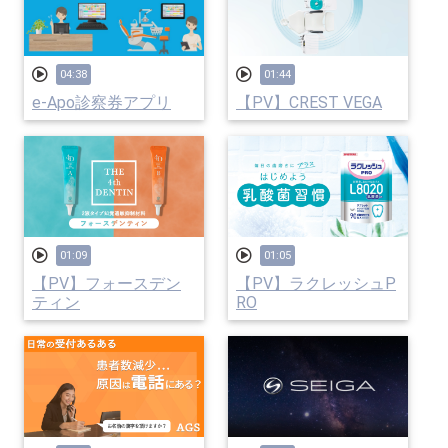
04:38
01:44
e-Apo診察券アプリ
【PV】CREST VEGA
01:09
01:05
【PV】フォースデン
【PV】ラクレッシュP
ティン
RO