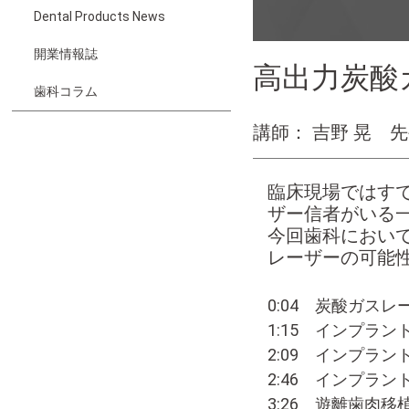
Dental Products News
開業情報誌
高出力炭酸
歯科コラム
講師： 吉野 晃 
臨床現場ではす
ザー信者がいる
今回歯科におい
レーザーの可能
0:04 炭酸ガス
1:15 インプラ
2:09 インプラ
2:46 インプラ
3:26 遊離歯肉