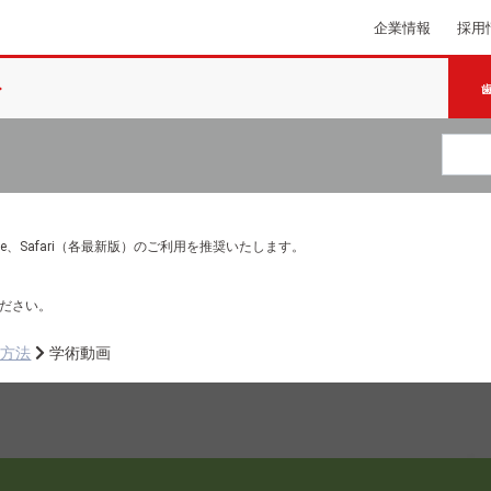
企業情報
採用
e Chrome、Safari（各最新版）のご利用を推奨いたします。
ださい。
用方法
学術動画