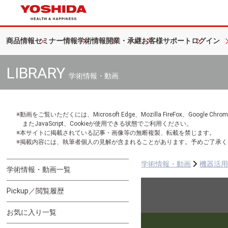
商品情報
セミナー情報
学術情報
開業・承継
お客様サポート
ログイン
LIBRARY
学術情報・動画
※動画をご覧いただくには、Microsoft Edge、Mozilla FireFox、Googl
またJavaScript、Cookieが使用できる状態でご利用ください。
※本サイトに掲載されている記事・画像等の無断複製、転載を禁じます。
※掲載内容には、執筆者個人の見解が含まれることがあります。予めご了承く
学術情報・動画
機器活
学術情報・動画一覧
Pickup／閲覧履歴
お気に入り一覧