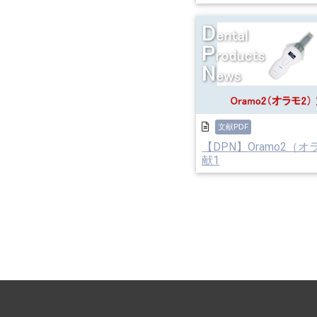
文献PDF
【DPN】Oramo2（オ
献1