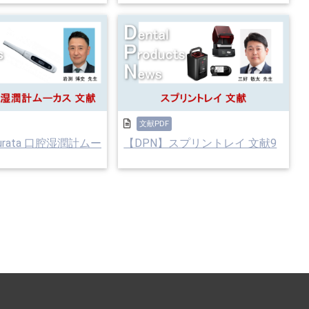
文献PDF
urata 口腔湿潤計ムー
【DPN】スプリントレイ 文献9