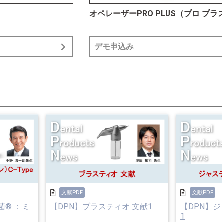
オペレーザーPRO PLUS（プロ プラ
デモ申込み
文献PDF
文献PDF
る菌® ：ミ
【DPN】ブラスティオ 文献1
【DPN】ジ
1