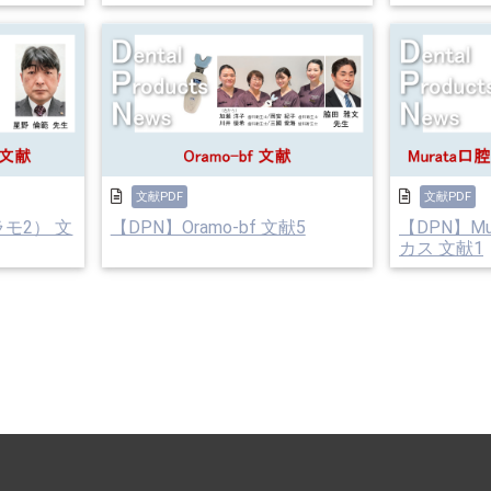
文献PDF
文献PDF
ラモ2） 文
【DPN】Oramo-bf 文献5
【DPN】M
カス 文献1