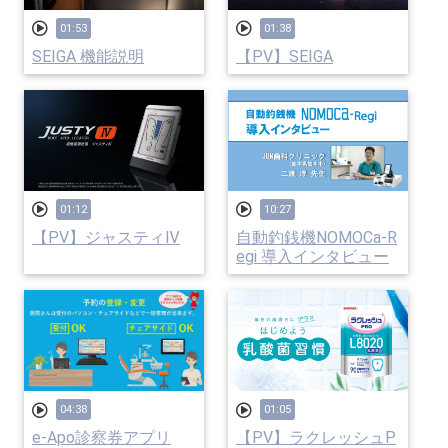
01:53
01:38
SEIGA 機能説明
【PV】SEIGA
01:12
10:27
【PV】ジャスティⅣ
自動釣銭機NOMOCa-R
egi 導入インタビュー
04:38
01:05
e-Apo診察券アプリ
【PV】ラクレッシュP