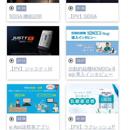
01:53
01:38
SEIGA 機能説明
【PV】SEIGA
01:12
10:27
【PV】ジャスティⅣ
自動釣銭機NOMOCa-R
egi 導入インタビュー
04:38
01:05
e-Apo診察券アプリ
【PV】ラクレッシュP