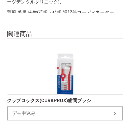
ーツデンタルクリニック)、
菅原 美里 先生(英訳・仏訳 通訳兼コーディネーター
iTOPティーチャー)
関連商品
#Dental Products News クラプロックス特集号 vol.14
#DPN特集号
クラプロックス(CURAPROX)歯間ブラシ
デモ申込み