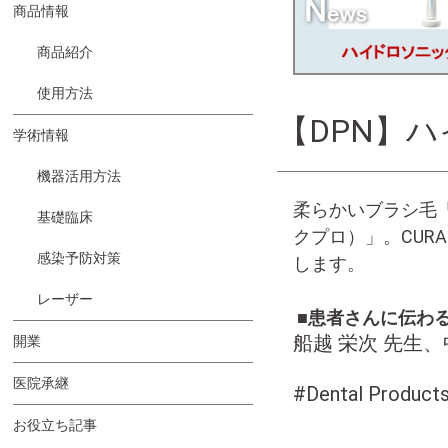
商品情報
商品紹介
使用方法
【DPN】
学術情報
機器活用方法
柔らかいブラシ毛「C
基礎臨床
クプロ）」。CURA
感染予防対策
します。
レーザー
■患者さんに伝わ
船越 栄次 先生
開業
医院承継
#Dental Pro
お役立ち記事