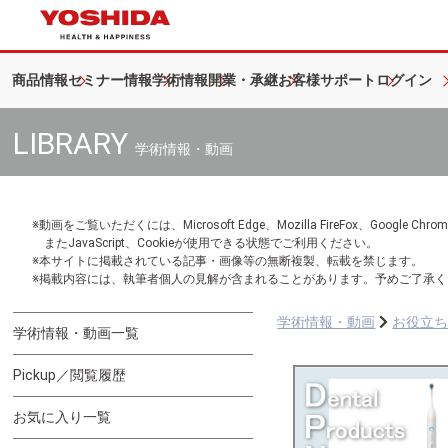
商品情報
セミナー情報
学術情報
開業・承継
お客様サポート
ログイン
LIBRARY
学術情報・動画
※動画をご覧いただくには、Microsoft Edge、Mozilla FireFox、Googl
またJavaScript、Cookieが使用できる状態でご利用ください。
※本サイトに掲載されている記事・画像等の無断複製、転載を禁じます。
※掲載内容には、執筆者個人の見解が含まれることがあります。予めご了承く
学術情報・動画
お役立
学術情報・動画一覧
Pickup／閲覧履歴
お気に入り一覧