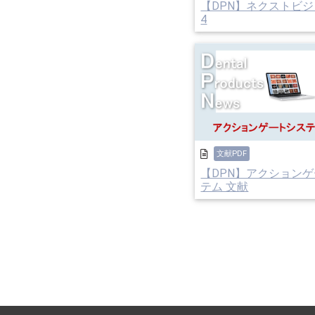
【DPN】ネクストビジ
4
文献PDF
【DPN】アクション
テム 文献