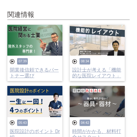
関連情報
07:39
08:34
開業後信頼できるパー
設計士が考える「機能
トナー選び
的な医院レイアウト」
05:43
04:42
医院設計のポイント Dr
時間がかかる、材料打