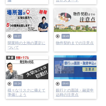
編
合せスタート
05:27
08:49
開業時の土地の選定に
物件契約までの注意点
ついて
05:24
09:41
様々なリスクに備えて
銀行との面談・融資申
準備しよう
込時の注意点