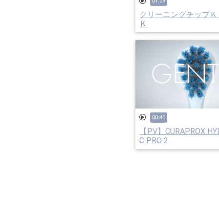
01:09
クリーニングチップＫ
Ｋ
00:40
【PV】CURAPROX HY
C PRO 2