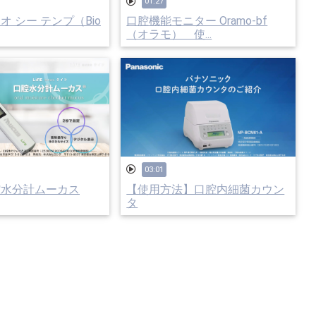
01:27
オ シー テンプ（Bio
口腔機能モニター Oramo-bf
（オラモ） 使...
03:01
腔水分計ムーカス
【使用方法】口腔内細菌カウン
タ