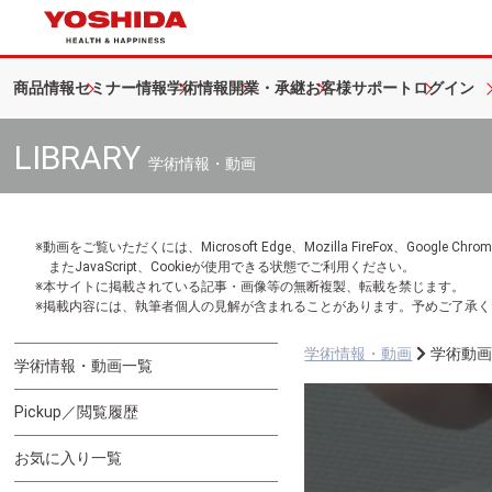
商品情報
セミナー情報
学術情報
開業・承継
お客様サポート
ログイン
LIBRARY
学術情報・動画
※動画をご覧いただくには、Microsoft Edge、Mozilla FireFox、Googl
またJavaScript、Cookieが使用できる状態でご利用ください。
※本サイトに掲載されている記事・画像等の無断複製、転載を禁じます。
※掲載内容には、執筆者個人の見解が含まれることがあります。予めご了承く
学術情報・動画
学術動
学術情報・動画一覧
Pickup／閲覧履歴
お気に入り一覧