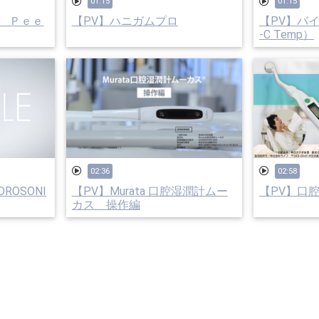
01:15
01:15
 Ｐｅｅ
【PV】ハニガムプロ
【PV】バイ
-C Temp）
02:36
02:58
DROSONI
【PV】Murata 口腔湿潤計ムー
【PV】口
カス 操作編