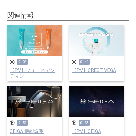
関連情報
01:09
01:44
【PV】フォースデン
【PV】CREST VEGA
ティン
01:53
01:38
SEIGA 機能説明
【PV】SEIGA