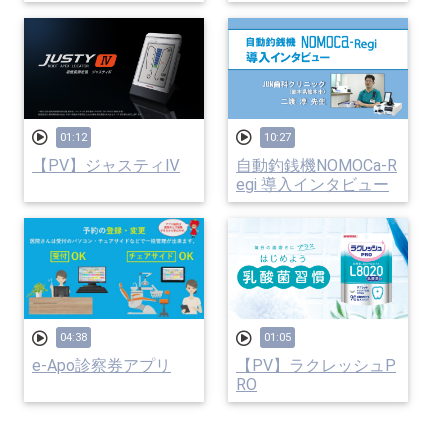
01:12
10:27
【PV】ジャスティⅣ
自動釣銭機NOMOCa-R
egi 導入インタビュー
04:38
01:05
e-Apo診察券アプリ
【PV】ラクレッシュP
RO