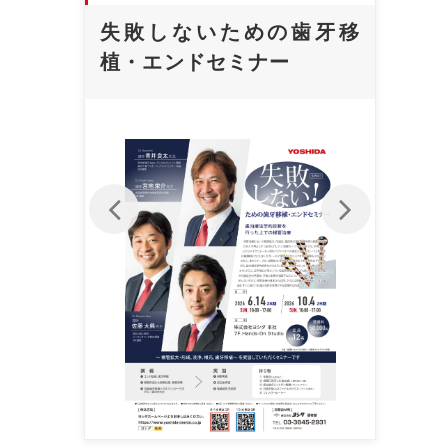
樹脂
失敗しないための歯牙移
【
ウス
植・エンドセミナー
ス
ついて
成
in
ン