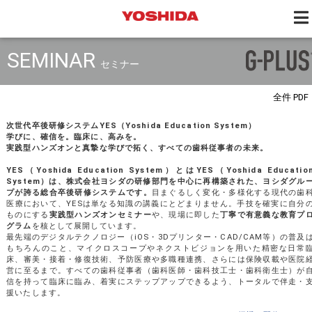
SEMINAR
セミナー
全件 PDF
次世代卒後研修システムYES（Yoshida Education System）
学びに、確信を。臨床に、高みを。
実践型ハンズオンと真摯な学びで拓く、すべての歯科従事者の未来。
YES（Yoshida Education System）とは
YES（Yoshida Educatio
System）は、株式会社ヨシダの研修部門を中心に再構築された、ヨシダグル
プが誇る総合卒後研修システムです。
目まぐるしく変化・多様化する現代の歯
医療において、YESは単なる知識の講義にとどまりません。手技を確実に自分
ものにする
実践型ハンズオンセミナー
や、現場に即した
丁寧で有意義な教育プ
グラム
を核として展開しています。
最先端のデジタルテクノロジー（iOS・3Dプリンター・CAD/CAM等）の普及
もちろんのこと、マイクロスコープやネクストビジョンを用いた精密な日常
床、審美・接着・修復技術、予防医療や多職種連携、さらには保険収載や医院
営に至るまで。すべての歯科従事者（歯科医師・歯科技工士・歯科衛生士）が
信を持って臨床に臨み、着実にステップアップできるよう、トータルで伴走・
援いたします。