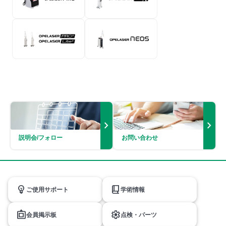
chevron_right
chevron_right
説明会/
フォロー
お問い合わせ
emoji_objects
book_2
ご使用サポート
学術情報
filter_frames
settings
会員掲示板
点検・パーツ