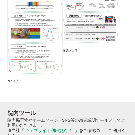
保護メガネ
ガイド光
院内ツール
院内掲示物やホームページ・SNS等の患者説明ツールとしてご
利用いただけます。
chevron_right
※当社「
ウェブサイト利用規約
」をご確認の上、ご利用く