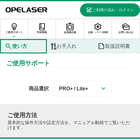
post_add
ご利用の流れ・ログイン
emoji_objects
book_2
filter_frames
settings
mark_as_unread
ご使用サポート
学術情報
会員掲示板
点検・パーツ依頼
お問い合わせ
keyboard_arrow_down
search
summarize
使い方
お手入れ
取扱説明書
ご使用サポート
keyboard_arrow_down
商品選択
ご使用方法
基本的な操作方法や設定方法を、マニュアル動画でご覧いただ
けます。