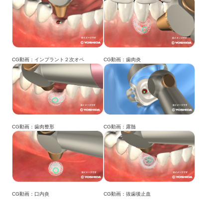
CG動画：インプラント２次オペ
CG動画：歯肉炎
CG動画：歯肉整形
CG動画：露髄
CG動画：口内炎
CG動画：抜歯後止血